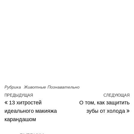
Рубрика
Животные
Познавательно
Навигация по записям
ПРЕДЫДУЩАЯ
СЛЕДУЮЩАЯ
Предыдущая запись
С
13 хитростей
О том, как защитить
идеального макияжа
зубы от холода
карандашом