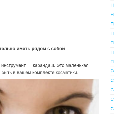
Н
Н
П
П
П
тельно иметь рядом с собой
П
П
 инструмент — карандаш. Это маленькая
Р
быть в вашем комплекте косметики.
С
С
С
С