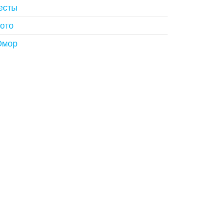
есты
ото
мор