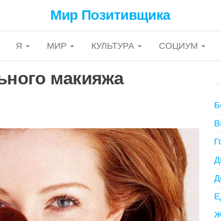
Мир Позитивщика
Я
МИР
КУЛЬТУРА
СОЦИУМ
льного макияжа
Б
В
Г
Д
Д
Е
Ж