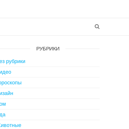
РУБРИКИ
ез рубрики
идео
ороскопы
изайн
ом
да
ивотные