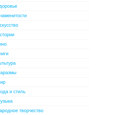
доровье
наменитости
скусство
стории
ино
ниги
ультура
аразмы
ир
ода и стиль
узыка
ародное творчество