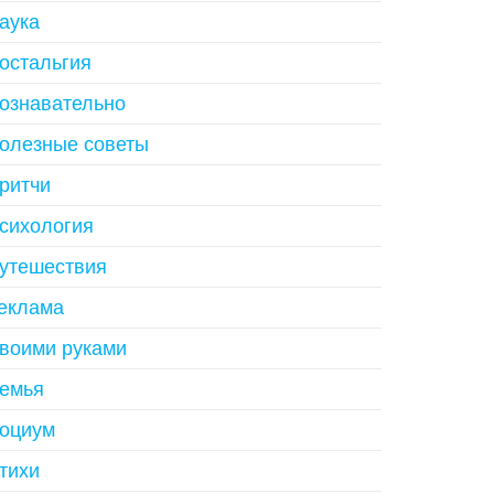
аука
остальгия
ознавательно
олезные советы
ритчи
сихология
утешествия
еклама
воими руками
емья
оциум
тихи