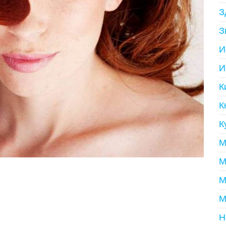
З
З
И
И
К
К
К
М
М
М
М
Н