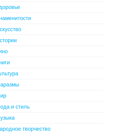
доровье
наменитости
скусство
стории
ино
ниги
ультура
аразмы
ир
ода и стиль
узыка
ародное творчество