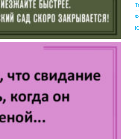
Т
Ф
Ю