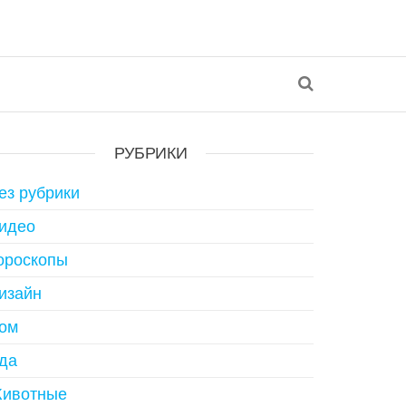
РУБРИКИ
ез рубрики
идео
ороскопы
изайн
ом
да
ивотные