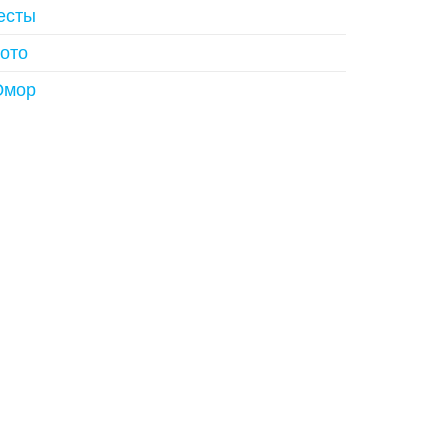
есты
ото
мор