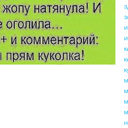
З
З
И
И
К
К
К
М
М
М
М
Н