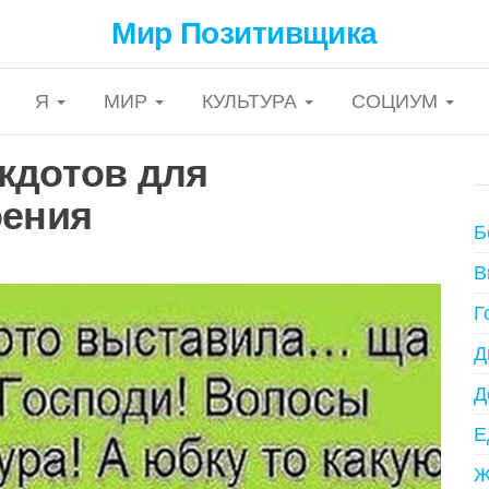
Мир Позитивщика
Я
МИР
КУЛЬТУРА
СОЦИУМ
кдотов для
оения
Б
В
Г
Д
Д
Е
Ж