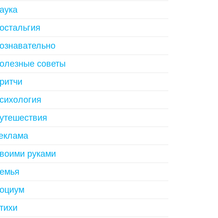
аука
остальгия
ознавательно
олезные советы
ритчи
сихология
утешествия
еклама
воими руками
емья
оциум
тихи