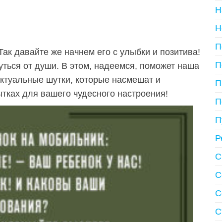
Н
Н
П
Так давайте же начнем его с улыбки и позитива!
П
уться от души. В этом, надеемся, поможет наша
актуальные шутки, которые насмешат и
П
ытках для вашего чудесного настроения!
П
П
Р
С
С
С
С