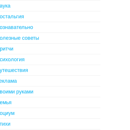
аука
остальгия
ознавательно
олезные советы
ритчи
сихология
утешествия
еклама
воими руками
емья
оциум
тихи