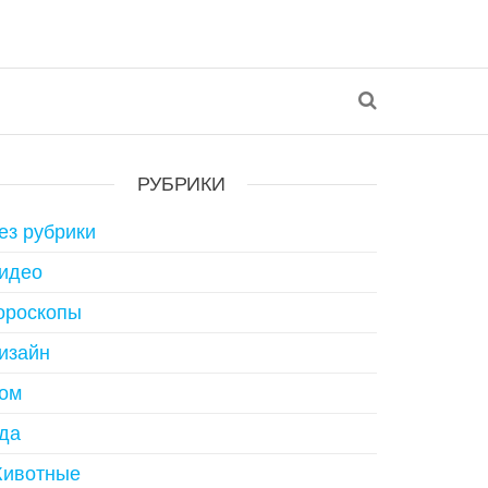
РУБРИКИ
ез рубрики
идео
ороскопы
изайн
ом
да
ивотные