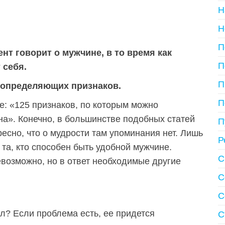
Н
Н
П
т говорит о мужчине, в то время как
П
 себя.
П
 определяющих признаков.
П
хе: «125 признаков, по которым можно
а». Конечно, в большинстве подобных статей
П
есно, что о мудрости там упоминания нет. Лишь
Р
 та, кто способен быть удобной мужчине.
С
возможно, но в ответ необходимые другие
С
С
л? Если проблема есть, ее придется
С