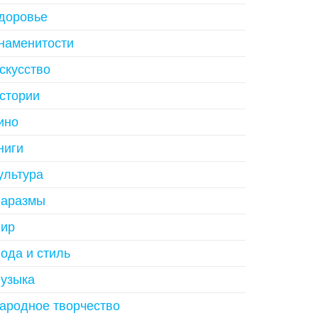
доровье
наменитости
скусство
стории
ино
ниги
ультура
аразмы
ир
ода и стиль
узыка
ародное творчество