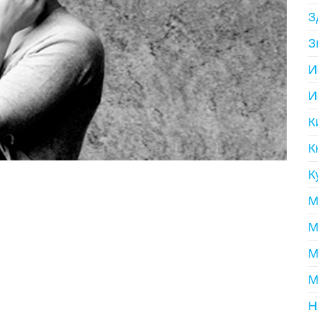
З
З
И
И
К
К
К
М
М
М
М
Н