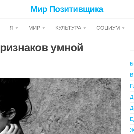
Мир Позитивщика
Я
МИР
КУЛЬТУРА
СОЦИУМ
ризнаков умной
Б
В
Г
Д
Д
Е
Ж