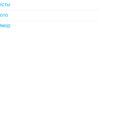
есты
ото
мор