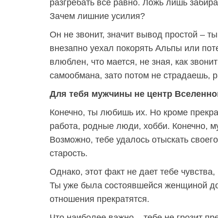
разгребать все равно. Ложь лишь забира
Зачем лишние усилия?
Он не звонит, значит вывод простой – ты
внезапно уехал покорять Альпы или пот
влюблен, что мается, не зная, как звони
самообмана, зато потом не страдаешь, 
Для тебя мужчины не центр Вселенно
Конечно, ты любишь их. Но кроме прекр
работа, родные люди, хобби. Конечно, м
Возможно, тебе удалось отыскать своего
старость.
Однако, этот факт не дает тебе чувства,
Ты уже была состоявшейся женщиной до
отношения прекратятся.
Что наиболее важно – тебе не грозит п