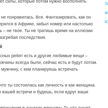
ет силы, которые потом нужно восполнять.
Т
Ф
 не понравилась. Все. Фантазировать, как он
Ю
ерялся в Африке, забыл номер или настолько
ть – не твое. Ты не тратишь время на иллюзии
разгребая последствия.
й
асных ребят есть и другие любимые вещи –
ужчины всегда были, сейчас есть и будут потом.
 мужчину, с кем планируешь встречать
 что ты состоялась как личность и как женщина.
 вашей встречи и будешь, если вдруг ваши
ревращение в душную женщину. Ту, что душит