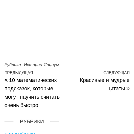
Рубрика
Истории
Социум
Навигация по записям
ПРЕДЫДУЩАЯ
СЛЕДУЮЩАЯ
Предыдущая запись
С
10 математических
Красивые и мудрые
подсказок, которые
цитаты
могут научить считать
очень быстро
РУБРИКИ