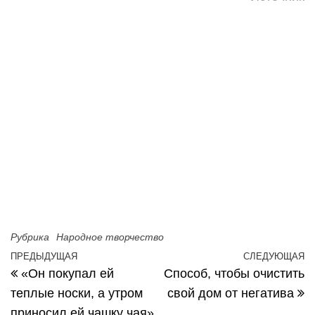
Рубрика
Народное творчество
Навигация по записям
ПРЕДЫДУЩАЯ
СЛЕДУЮЩАЯ
Предыдущая запись
С
«Он покупал ей
Способ, чтобы очистить
теплые носки, а утром
свой дом от негатива
приносил ей чашку чая»