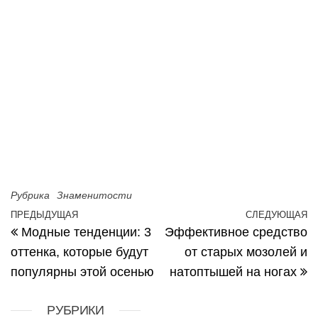
Рубрика
Знаменитости
Навигация по записям
ПРЕДЫДУЩАЯ
СЛЕДУЮЩАЯ
Предыдущая запись
С
Модные тенденции: 3
Эффективное средство
оттенка, которые будут
от старых мозолей и
популярны этой осенью
натоптышей на ногах
РУБРИКИ