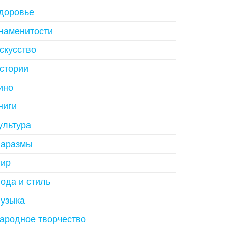
доровье
наменитости
скусство
стории
ино
ниги
ультура
аразмы
ир
ода и стиль
узыка
ародное творчество