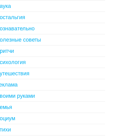
аука
остальгия
ознавательно
олезные советы
ритчи
сихология
утешествия
еклама
воими руками
емья
оциум
тихи