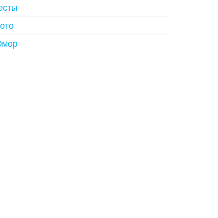
есты
ото
мор