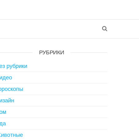
РУБРИКИ
ез рубрики
идео
ороскопы
изайн
ом
да
ивотные