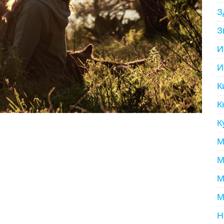
З
З
И
И
К
К
К
М
М
М
М
Н