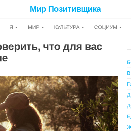
Мир Позитивщика
Я
МИР
КУЛЬТУРА
СОЦИУМ
верить, что для вас
ле
Б
В
Г
Д
Д
Е
Ж