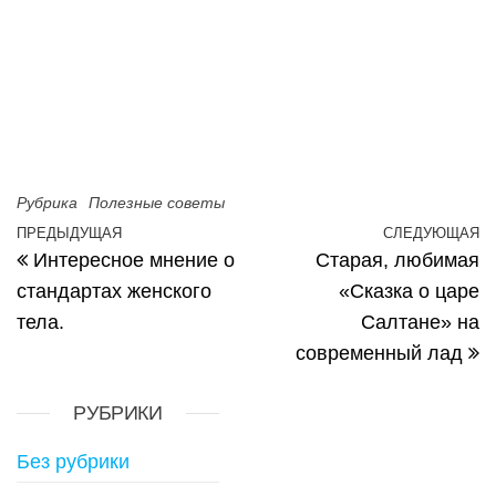
Рубрика
Полезные советы
Навигация по записям
ПРЕДЫДУЩАЯ
СЛЕДУЮЩАЯ
Предыдущая запись
С
Интересное мнение о
Старая, любимая
стандартах женского
«Сказка о царе
тела.
Салтане» на
современный лад
РУБРИКИ
Без рубрики