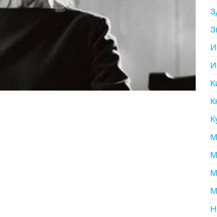
З
З
И
И
К
К
К
М
М
М
М
Н