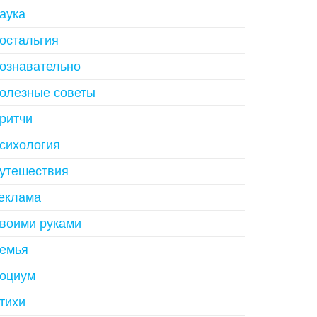
аука
остальгия
ознавательно
олезные советы
ритчи
сихология
утешествия
еклама
воими руками
емья
оциум
тихи