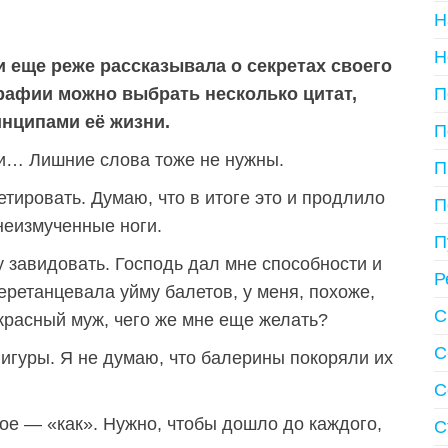
Н
Н
 еще реже рассказывала о секретах своего
П
графии можно выбрать несколько цитат,
нципами её жизни.
П
ни… Лишние слова тоже не нужны.
П
тировать. Думаю, что в итоге это и продлило
П
неизмученные ноги.
П
у завидовать. Господь дал мне способности и
Р
еретанцевала уйму балетов, у меня, похоже,
С
красный муж, чего же мне еще желать?
С
игуры. Я не думаю, что балерины покоряли их
С
ое — «как». Нужно, чтобы дошло до каждого,
С