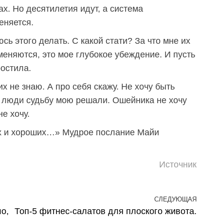
х. Но десятилетия идут, а система
еняется.
сь этого делать. С какой стати? За что мне их
меняются, это мое глубокое убеждение. И пусть
ростила.
х не знаю. А про себя скажу. Не хочу быть
е люди судьбу мою решали. Ошейника не хочу
не хочу.
их и хороших…» Мудрое послание Майи
Источник
СЛЕДУЮЩАЯ
След
о,
Топ-5 фитнес-салатов для плоского живота.