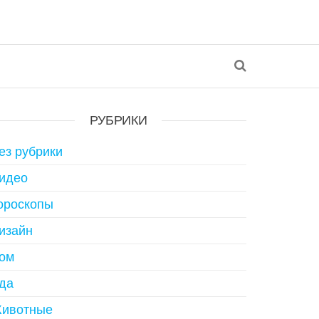
РУБРИКИ
ез рубрики
идео
ороскопы
изайн
ом
да
ивотные