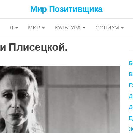
Мир Позитивщика
Я
МИР
КУЛЬТУРА
СОЦИУМ
и Плисецкой.
Б
В
Г
Д
Д
Е
Ж