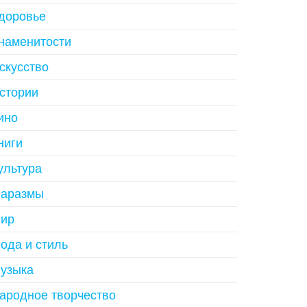
доровье
наменитости
скусство
стории
ино
ниги
ультура
аразмы
ир
ода и стиль
узыка
ародное творчество