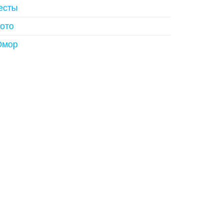
есты
ото
мор