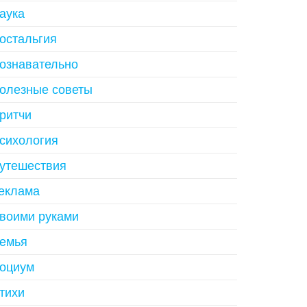
аука
остальгия
ознавательно
олезные советы
ритчи
сихология
утешествия
еклама
воими руками
емья
оциум
тихи