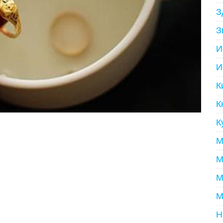
З
З
И
И
К
К
К
М
М
М
М
Н