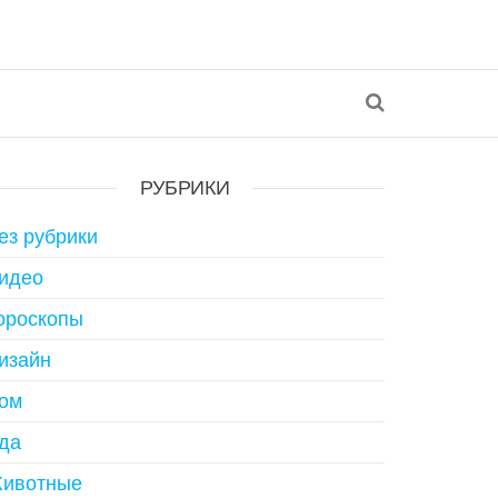
РУБРИКИ
ез рубрики
идео
ороскопы
изайн
ом
да
ивотные