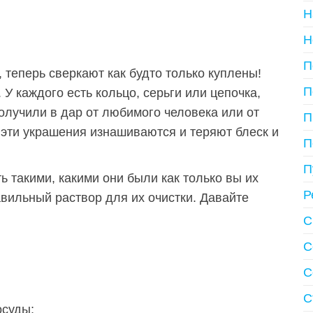
Н
Н
П
 теперь сверкают как будто только куплены!
П
 каждого есть кольцо, серьги или цепочка,
олучили в дар от любимого человека или от
П
 эти украшения изнашиваются и теряют блеск и
П
П
ь такими, какими они были как только вы их
Р
авильный раствор для их очистки. Давайте
С
С
С
С
осуды;