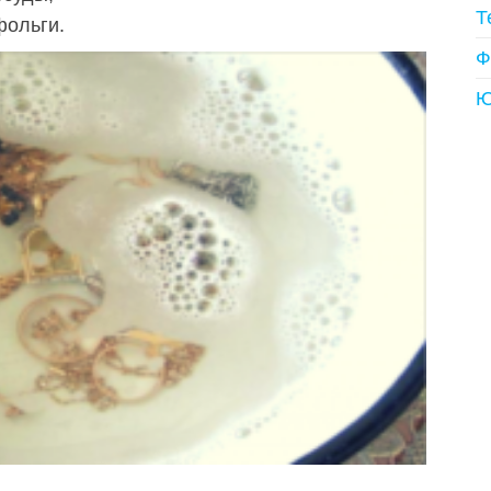
Т
фольги.
Ф
Ю