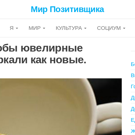
Мир Позитивщика
Я
МИР
КУЛЬТУРА
СОЦИУМ
тобы ювелирные
ркали как новые.
Б
В
Г
Д
Д
Е
Ж