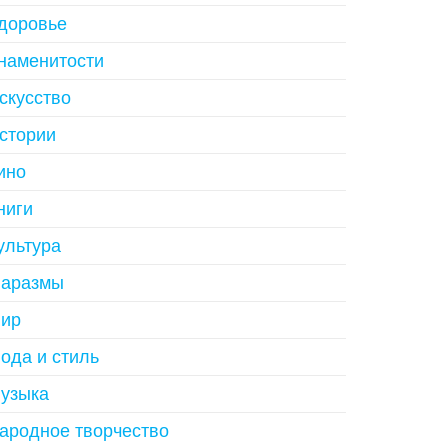
доровье
наменитости
скусство
стории
ино
ниги
ультура
аразмы
ир
ода и стиль
узыка
ародное творчество