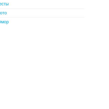
есты
ото
мор