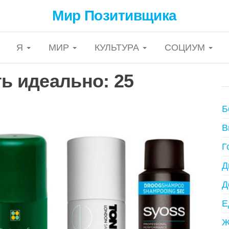
Мир Позитивщика
Я
МИР
КУЛЬТУРА
СОЦИУМ
ть идеально: 25
Б
В
Г
Д
Д
Е
Ж