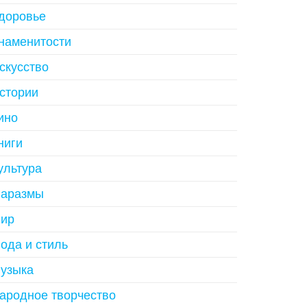
доровье
наменитости
скусство
стории
ино
ниги
ультура
аразмы
ир
ода и стиль
узыка
ародное творчество