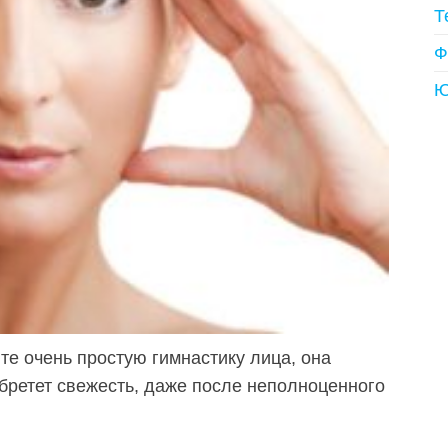
Т
Ф
Ю
те очень простую гимнастику лица, она
обретет свежесть, даже после неполноценного