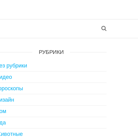
РУБРИКИ
ез рубрики
идео
ороскопы
изайн
ом
да
ивотные