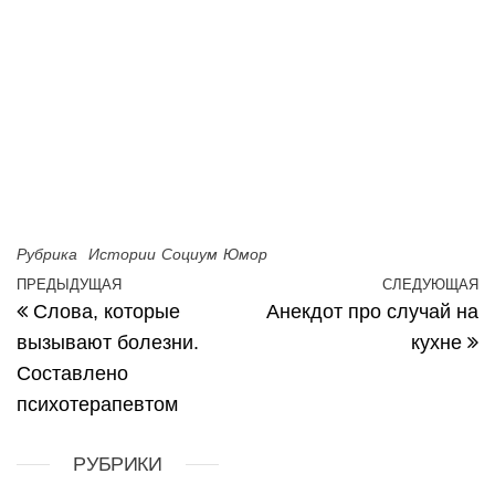
Рубрика
Истории
Социум
Юмор
Навигация по записям
ПРЕДЫДУЩАЯ
СЛЕДУЮЩАЯ
Предыдущая запись
С
Слова, которые
Анекдот про случай на
вызывают болезни.
кухне
Составлено
психотерапевтом
РУБРИКИ