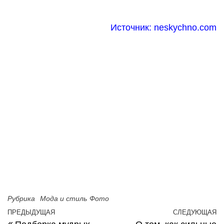
Источник:
neskychno.com
Рубрика
Мода и стиль
Фото
Навигация по записям
ПРЕДЫДУЩАЯ
СЛЕДУЮЩАЯ
Предыдущая запись
С