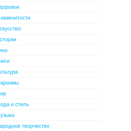
доровье
наменитости
скусство
стории
ино
ниги
ультура
аразмы
ир
ода и стиль
узыка
ародное творчество