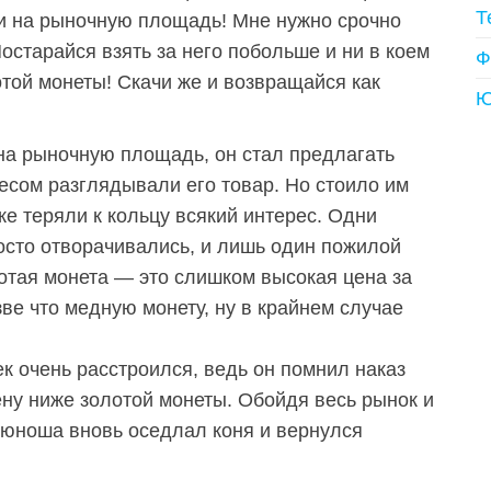
Т
чи на рыночную площадь! Мне нужно срочно
Постарайся взять за него побольше и ни в коем
Ф
отой монеты! Скачи же и возвращайся как
Ю
на рыночную площадь, он стал предлагать
ресом разглядывали его товар. Но стоило им
же теряли к кольцу всякий интерес. Одни
росто отворачивались, и лишь один пожилой
лотая монета — это слишком высокая цена за
азве что медную монету, ну в крайнем случае
к очень расстроился, ведь он помнил наказ
ену ниже золотой монеты. Обойдя весь рынок и
 юноша вновь оседлал коня и вернулся