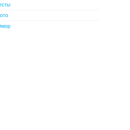
есты
ото
мор