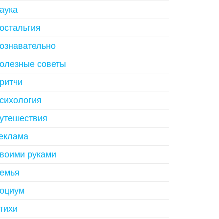
аука
остальгия
ознавательно
олезные советы
ритчи
сихология
утешествия
еклама
воими руками
емья
оциум
тихи