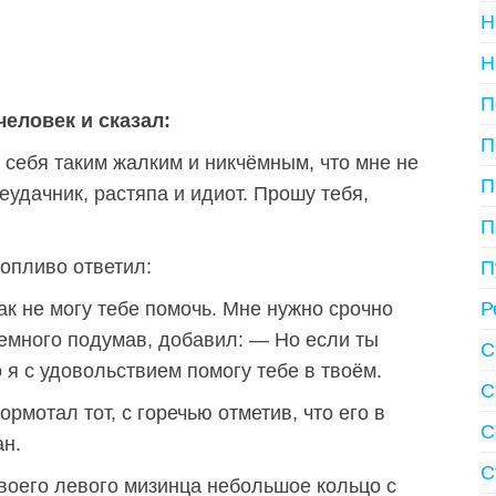
Н
Н
П
еловек и сказал:
П
 себя таким жалким и никчёмным, что мне не
П
неудачник, растяпа и идиот. Прошу тебя,
П
ропливо ответил:
П
как не могу тебе помочь. Мне нужно срочно
Р
немного подумав, добавил: — Но если ты
С
 я с удовольствием помогу тебе в твоём.
С
мотал тот, с горечью отметив, что его в
С
ан.
С
воего левого мизинца небольшое кольцо с