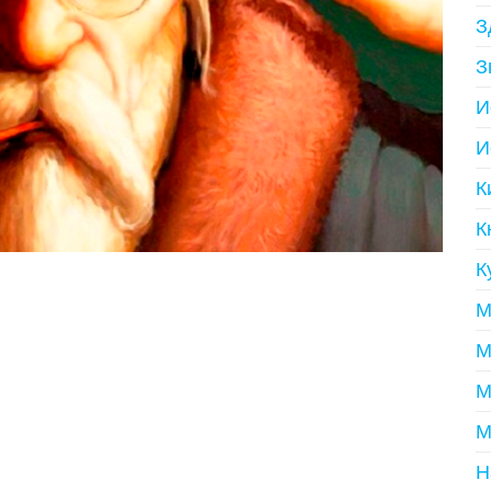
З
З
И
И
К
К
К
М
М
М
М
Н