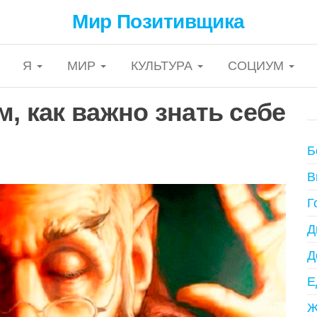
Мир Позитивщика
Я
МИР
КУЛЬТУРА
СОЦИУМ
м, как важно знать себе
Б
В
Г
Д
Д
Е
Ж