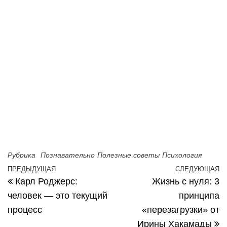
Рубрика
Познавательно
Полезные советы
Психология
Навигация по записям
ПРЕДЫДУЩАЯ
СЛЕДУЮЩАЯ
Предыдущая запись
С
Карл Роджерс:
Жизнь с нуля: 3
человек — это текущий
принципа
процесс
«перезагрузки» от
Ирины Хакамады