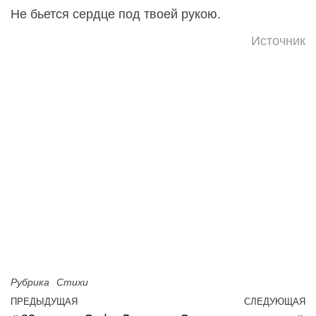
Не бьется сердце под твоей рукою.
Источник
Рубрика
Стихи
Навигация по записям
ПРЕДЫДУЩАЯ
СЛЕДУЮЩАЯ
Предыдущая запись
С