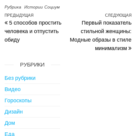
Рубрика
Истории
Социум
Навигация по записям
ПРЕДЫДУЩАЯ
СЛЕДУЮЩАЯ
Предыдущая запись
С
5 способов простить
Первый показатель
человека и отпустить
стильной женщины:
обиду
Модные образы в стиле
минимализм
РУБРИКИ
Без рубрики
Видео
Гороскопы
Дизайн
Дом
Еда