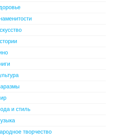
доровье
наменитости
скусство
стории
ино
ниги
ультура
аразмы
ир
ода и стиль
узыка
ародное творчество