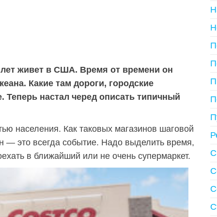
Н
Н
П
П
 лет живет в США. Время от времени он
П
кеана. Какие там дороги, городские
е. Теперь настал черед описать типичный
П
П
тью населения. Как таковых магазинов шаговой
Р
ин — это всегда событие. Надо выделить время,
С
оехать в ближайший или не очень супермаркет.
С
С
С