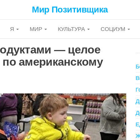
Мир Позитивщика
Я
МИР
КУЛЬТУРА
СОЦИУМ
родуктами — целое
я по американскому
Б
В
Г
Д
Д
Е
Ж