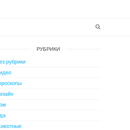
РУБРИКИ
ез рубрики
идео
ороскопы
изайн
ом
да
ивотные