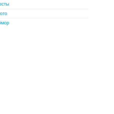
есты
ото
мор