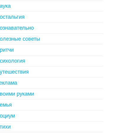
аука
остальгия
ознавательно
олезные советы
ритчи
сихология
утешествия
еклама
воими руками
емья
оциум
тихи