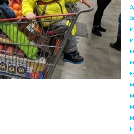
З
З
И
И
К
К
К
М
М
М
М
Н