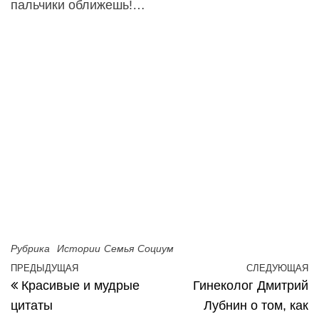
пальчики оближешь!…
Рубрика
Истории
Семья
Социум
Навигация по записям
ПРЕДЫДУЩАЯ
СЛЕДУЮЩАЯ
Предыдущая запись
С
Красивые и мудрые
Гинеколог Дмитрий
цитаты
Лубнин о том, как