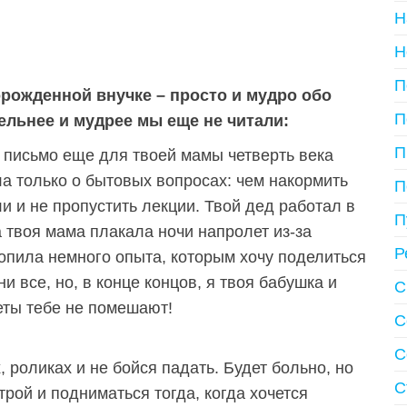
Н
Н
П
рожденной внучке – просто и мудро обо
П
тельнее и мудрее мы еще не читали:
П
о письмо еще для твоей мамы четверть века
ла только о бытовых вопросах: чем накормить
П
ли и не пропустить лекции. Твой дед работал в
П
а твоя мама плакала ночи напролет из-за
Р
копила немного опыта, которым хочу поделиться
и все, но, в конце концов, я твоя бабушка и
С
еты тебе не помешают!
С
С
, роликах и не бойся падать. Будет больно, но
С
рой и подниматься тогда, когда хочется