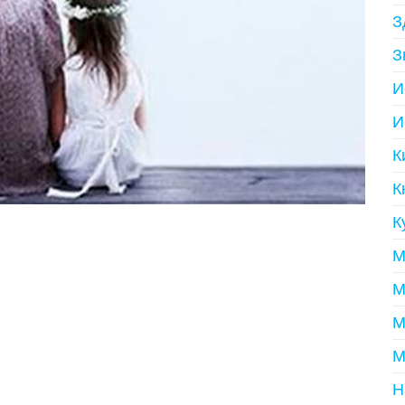
З
З
И
И
К
К
К
М
М
М
М
Н