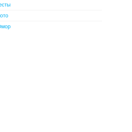
есты
ото
мор