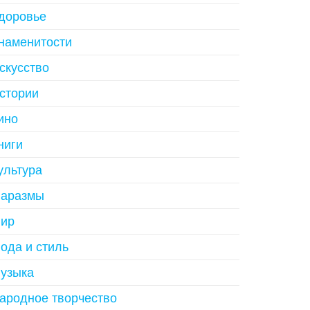
доровье
наменитости
скусство
стории
ино
ниги
ультура
аразмы
ир
ода и стиль
узыка
ародное творчество