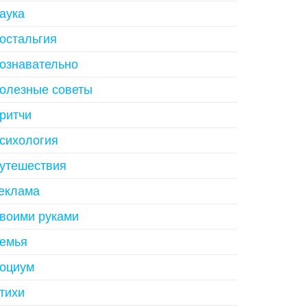
аука
остальгия
ознавательно
олезные советы
ритчи
сихология
утешествия
еклама
воими руками
емья
оциум
тихи