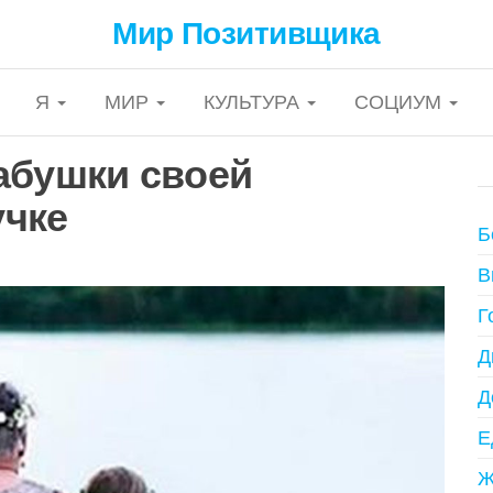
Мир Позитивщика
Я
МИР
КУЛЬТУРА
СОЦИУМ
абушки своей
учке
Б
В
Г
Д
Д
Е
Ж