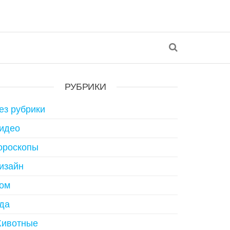
РУБРИКИ
ез рубрики
идео
ороскопы
изайн
ом
да
ивотные