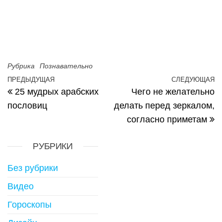
Рубрика
Познавательно
Навигация по записям
ПРЕДЫДУЩАЯ
СЛЕДУЮЩАЯ
Предыдущая запись
С
25 мудрых арабских
Чего не желательно
пословиц
делать перед зеркалом,
согласно приметам
РУБРИКИ
Без рубрики
Видео
Гороскопы