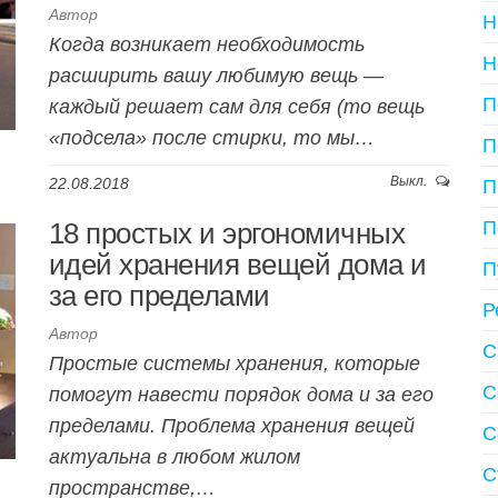
Автор
Н
Когда возникает необходимость
Н
расширить вашу любимую вещь —
П
каждый решает сам для себя (то вещь
«подсела» после стирки, то мы…
П
Выкл.
22.08.2018
П
18 простых и эргономичных
П
идей хранения вещей дома и
П
за его пределами
Р
Автор
С
Простые системы хранения, которые
С
помогут навести порядок дома и за его
пределами. Проблема хранения вещей
С
актуальна в любом жилом
С
пространстве,…