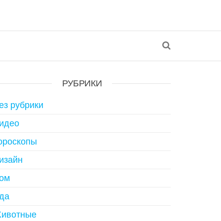
РУБРИКИ
ез рубрики
идео
ороскопы
изайн
ом
да
ивотные