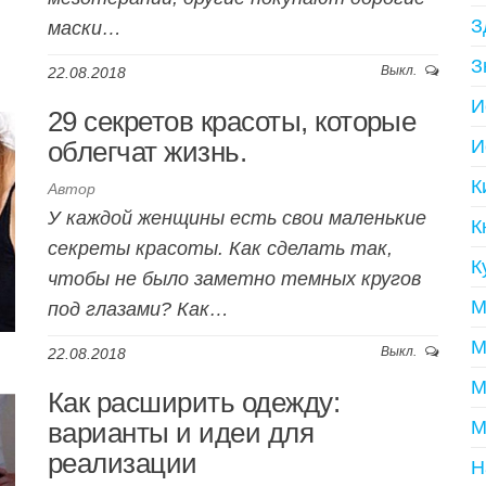
З
маски…
З
Выкл.
22.08.2018
И
29 секретов красоты, которые
облегчат жизнь.
И
К
Автор
У каждой женщины есть свои маленькие
К
секреты красоты. Как сделать так,
К
чтобы не было заметно темных кругов
М
под глазами? Как…
М
Выкл.
22.08.2018
М
Как расширить одежду:
варианты и идеи для
М
реализации
Н