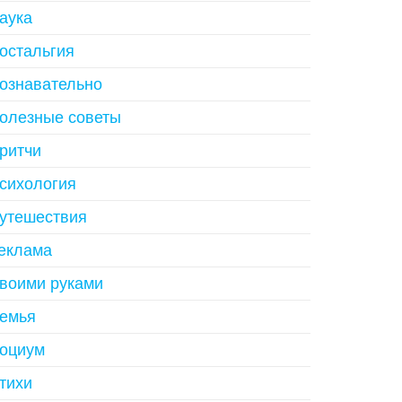
аука
остальгия
ознавательно
олезные советы
ритчи
сихология
утешествия
еклама
воими руками
емья
оциум
тихи