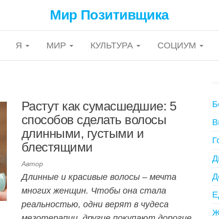
Мир Позитивщика
Я
МИР
КУЛЬТУРА
СОЦИУМ
Растут как сумасшедшие: 5
Б
способов сделать волосы
В
длинными, густыми и
Г
блестящими
Д
Автор
Д
Длинные и красивые волосы – мечта
многих женщин. Чтобы она стала
Е
реальностью, одни верят в чудеса
Ж
мезотерапии, другие покупают дорогие