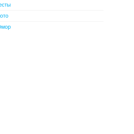
есты
ото
мор