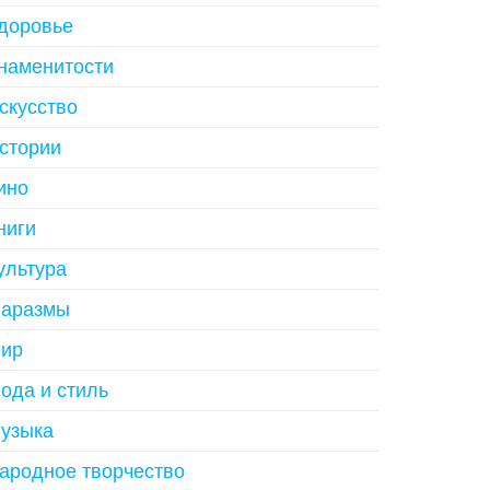
доровье
наменитости
скусство
стории
ино
ниги
ультура
аразмы
ир
ода и стиль
узыка
ародное творчество