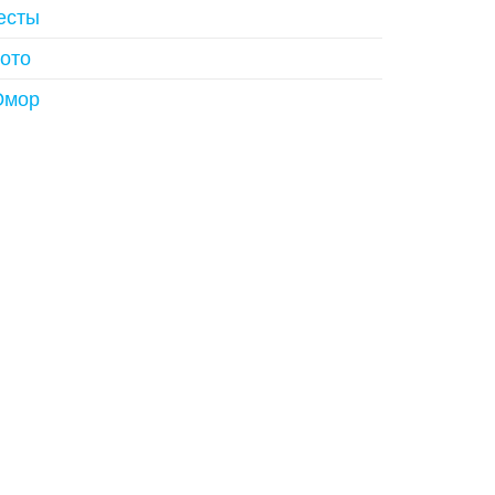
есты
ото
мор