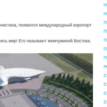
Н
Н
П
енистана, появился международный аэропорт
П
П
весь мир! Его называют жемчужиной Востока.
П
П
Р
С
С
С
С