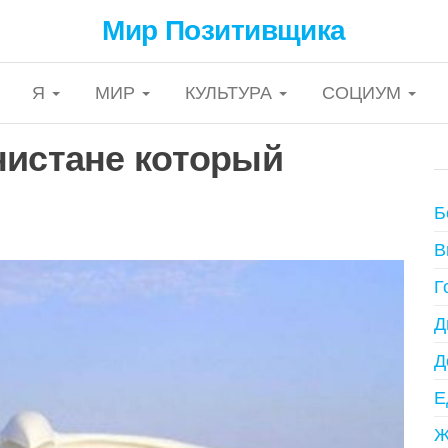
Мир Позитивщика
Я
МИР
КУЛЬТУРА
СОЦИУМ
нистане который
Б
В
Г
Д
Д
Е
Ж