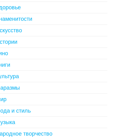
доровье
наменитости
скусство
стории
ино
ниги
ультура
аразмы
ир
ода и стиль
узыка
ародное творчество