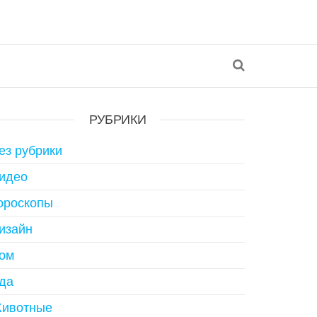
РУБРИКИ
ез рубрики
идео
ороскопы
изайн
ом
да
ивотные