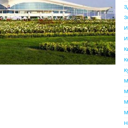
З
З
И
И
К
К
К
М
М
М
М
Н