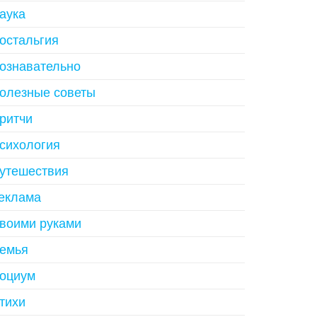
аука
остальгия
ознавательно
олезные советы
ритчи
сихология
утешествия
еклама
воими руками
емья
оциум
тихи