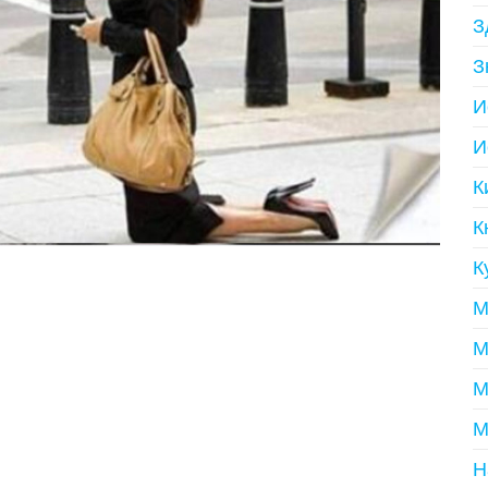
З
З
И
И
К
К
К
М
М
М
М
Н