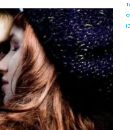
Т
Ф
Ю