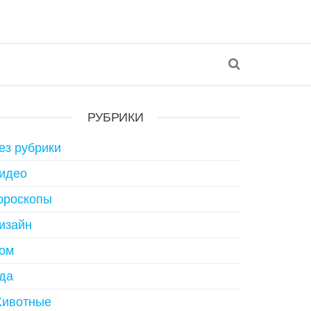
РУБРИКИ
ез рубрики
идео
ороскопы
изайн
ом
да
ивотные