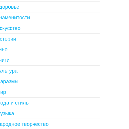
доровье
наменитости
скусство
стории
ино
ниги
ультура
аразмы
ир
ода и стиль
узыка
ародное творчество