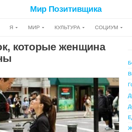
Мир Позитивщика
Я
МИР
КУЛЬТУРА
СОЦИУМ
к, которые женщина
ны
Б
В
Г
Д
Д
Е
Ж