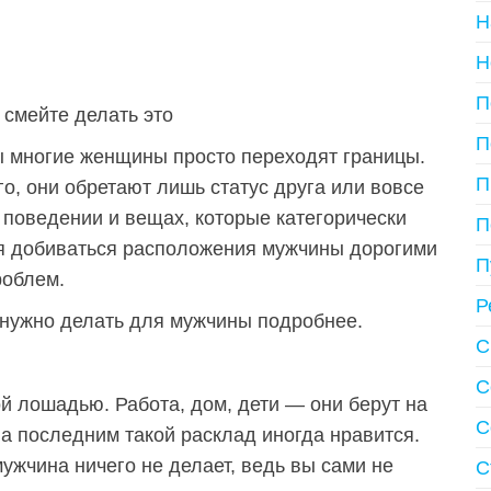
Н
Н
П
 смейте делать это
П
ы многие женщины просто переходят границы.
П
о, они обретают лишь статус друга или вовсе
 поведении и вещах, которые категорически
П
зя добиваться расположения мужчины дорогими
П
роблем.
Р
е нужно делать для мужчины подробнее.
С
С
 лошадью. Работа, дом, дети — они берут на
С
, а последним такой расклад иногда нравится.
мужчина ничего не делает, ведь вы сами не
С