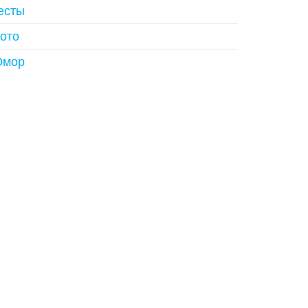
есты
ото
мор