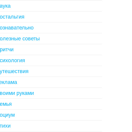
аука
остальгия
ознавательно
олезные советы
ритчи
сихология
утешествия
еклама
воими руками
емья
оциум
тихи