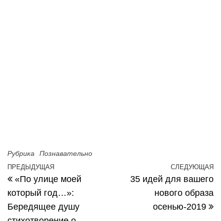
Рубрика
Познавательно
Навигация по записям
ПРЕДЫДУЩАЯ
СЛЕДУЮЩАЯ
Предыдущая запись
С
«По улице моей
35 идей для вашего
который год…»:
нового образа
Бередящее душу
осенью-2019
стихотворение о