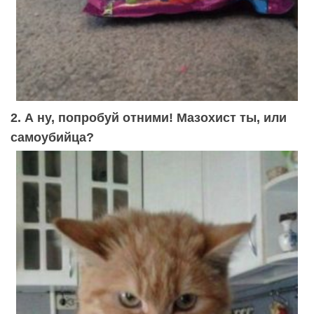
2. А ну, попробуй отними! Мазохист ты, или
самоубийца?