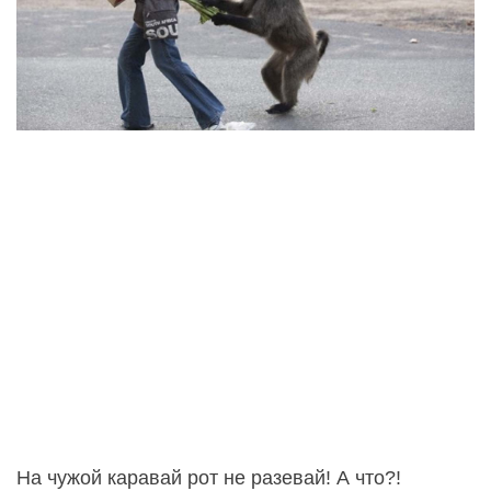
На чужой каравай рот не разевай! А что?!