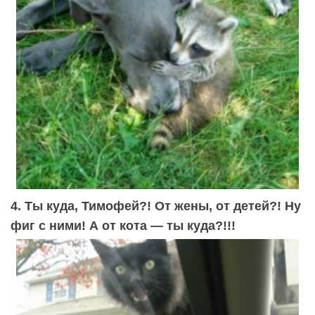
4. Ты куда, Тимофей?! От жены, от детей?! Ну
фиг с ними! А от кота — ты куда?!!!