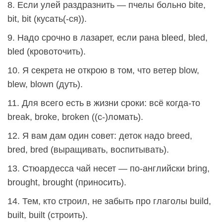
8. Если улей раздразнить — пчелы больно bite,
bit, bit (кусать(-ся)).
9. Надо срочно в лазарет, если рана bleed, bled,
bled (кровоточить).
10. Я секрета не открою в том, что ветер blow,
blew, blown (дуть).
11. Для всего есть в жизни сроки: всё когда-то
break, broke, broken ((с-)ломать).
12. Я вам дам один совет: деток надо breеd,
bred, bred (выращивать, воспитывать).
13. Стюардесса чай несет — по-английски bring,
brought, brought (приносить).
14. Тем, кто строил, не забыть про глаголы build,
built, built (строить).