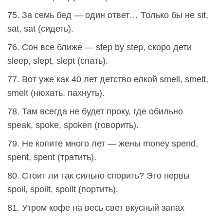
75. За семь бед — один ответ… Только бы не sit,
sat, sat (сидеть).
76. Сон все ближе — step by step, скоро дети
sleep, slept, slept (cпать).
77. Вот уже как 40 лет детство елкой smell, smelt,
smelt (нюхать, пахнуть).
78. Там всегда не будет проку, где обильно
speak, spoke, spoken (говорить).
79. Не копите много лет — жены money spend,
spent, spent (тратить).
80. Стоит ли так сильно спорить? Это нервы
spoil, spoilt, spoilt (портить).
81. Утром кофе на весь свет вкусный запах