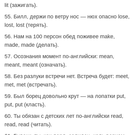
lit (зажигать).
55. Билл, держи по ветру нос — нюх опасно lose,
lost, lost (терять).
56. Нам на 100 персон обед поживее make,
made, made (делать).
57. Осознания момент по-английски: mean,
meant, meant (означать).
58. Без разлуки встречи нет. Встреча будет: meet,
met, met (встречать).
59. Был борец довольно крут — на лопатки put,
put, put (класть).
60. Ты обязан с детских лет по-английски read,
read, read (читать).