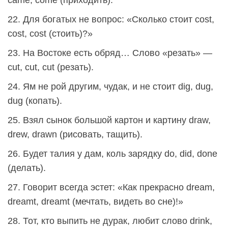
came, come (приходить).
22. Для богатых не вопрос: «Сколько стоит cost,
cost, cost (стоить)?»
23. На Востоке есть обряд… Слово «резать» —
cut, cut, cut (резать).
24. Ям не рой другим, чудак, и не стоит dig, dug,
dug (копать).
25. Взял сынок большой картон и картину draw,
drew, drawn (рисовать, тащить).
26. Будет талия у дам, коль зарядку do, did, done
(делать).
27. Говорит всегда эстет: «Как прекрасно dream,
dreamt, dreamt (мечтать, видеть во сне)!»
28. Тот, кто выпить не дурак, любит слово drink,