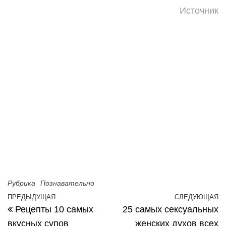
Источник
Рубрика
Познавательно
Навигация по записям
ПРЕДЫДУЩАЯ
СЛЕДУЮЩАЯ
Предыдущая запись
С
Рецепты 10 самых
25 самых сексуальных
вкусных супов
женских духов всех