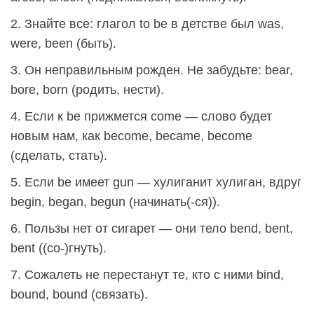
2. Знайте все: глагол to be в детстве был was,
were, been (быть).
3. Он неправильным рожден. Не забудьте: bear,
bore, born (родить, нести).
4. Если к be прижмется come — слово будет
новым нам, как become, became, become
(сделать, стать).
5. Если be имеет gun — хулиганит хулиган, вдруг
begin, began, begun (начинать(-ся)).
6. Пользы нет от сигарет — они тело bend, bent,
bent ((со-)гнуть).
7. Сожалеть не перестанут те, кто с ними bind,
bound, bound (связать).