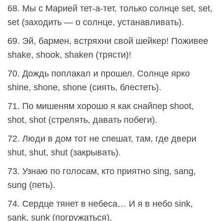
68. Мы с Марией тет-а-тет, только солнце set, set,
set (заходить — о солнце, устанавливать).
69. Эй, бармен, встряхни свой шейкер! Поживее
shake, shook, shaken (трясти)!
70. Дождь поплакал и прошел. Солнце ярко
shine, shone, shone (сиять, блестеть).
71. По мишеням хорошо я как снайпер shoot,
shot, shot (стрелять, давать побеги).
72. Люди в дом тот не спешат, там, где двери
shut, shut, shut (закрывать).
73. Узнаю по голосам, кто приятно sing, sang,
sung (петь).
74. Сердце тянет в небеса… И я в небо sink,
sank, sunk (погружаться).