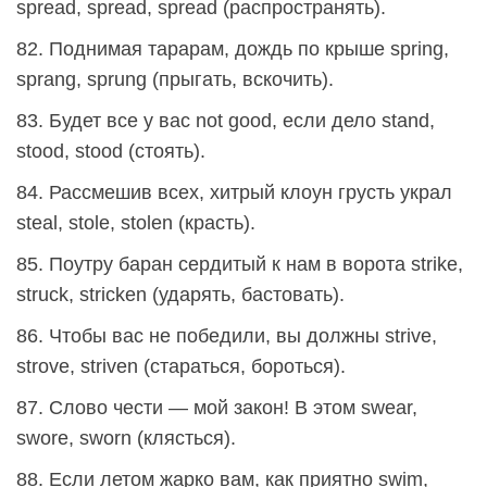
spread, spread, spread (распространять).
82. Поднимая тарарам, дождь по крыше spring,
sprang, sprung (прыгать, вскочить).
83. Будет все у вас not good, если дело stand,
stood, stood (стоять).
84. Рассмешив всех, хитрый клоун грусть украл
steal, stole, stolen (красть).
85. Поутру баран сердитый к нам в ворота strike,
struck, stricken (ударять, бастовать).
86. Чтобы вас не победили, вы должны strive,
strove, striven (стараться, бороться).
87. Слово чести — мой закон! В этом swear,
swore, sworn (клясться).
88. Если летом жарко вам, как приятно swim,