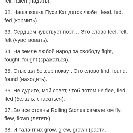
fell, fallen (падать).
32. Наша кошка Пуси Кэт деток любит feed, fed,
fed (кормить).
33. Сердцем чувствует поэт… Это слово feel, felt,
felt (чувствовать).
34. На земле любой народ за свободу fight,
fought, fought (сражаться).
35. Отыскал боксер нокаут. Это слово find, found,
found (находить).
36. Не дурите, мой совет, чтоб потом не flee, fled,
fled (бежать, спасаться).
37. Во все страны Rolling Stones самолетом fly,
flew, flown (лететь).
38. И талант их grow, grew, grown (расти,