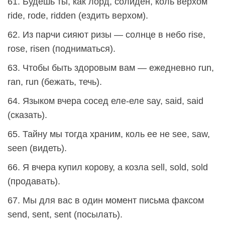
61. Будешь ты, как лорд, солиден, коль верхом
ride, rode, ridden (ездить верхом).
62. Из парчи сияют ризы — солнце в небо rise,
rose, risen (подниматься).
63. Чтобы быть здоровым вам — ежедневно run,
ran, run (бежать, течь).
64. Языком вчера сосед еле-еле say, said, said
(сказать).
65. Тайну мы тогда храним, коль ее не see, sаw,
seen (видеть).
66. Я вчера купил корову, а козла sell, sold, sold
(продавать).
67. Мы для вас в один момент письма факсом
send, sent, sent (посылать).