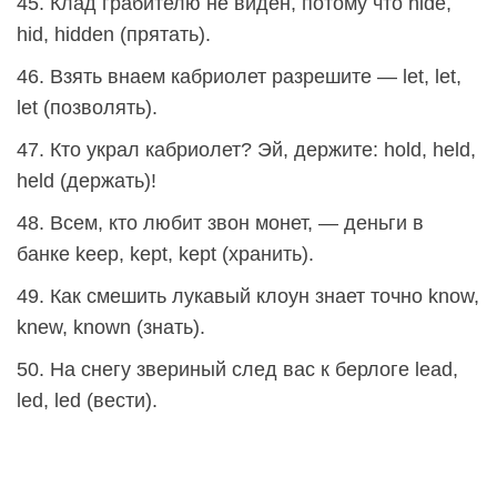
45. Клад грабителю не виден, потому что hide,
hid, hidden (прятать).
46. Взять внаем кабриолет разрешите — let, let,
let (позволять).
47. Кто украл кабриолет? Эй, держите: hold, held,
held (держать)!
48. Всем, кто любит звон монет, — деньги в
банке keеp, kept, kept (хранить).
49. Как смешить лукавый клоун знает точно know,
knew, known (знать).
50. На снегу звериный след вас к берлоге lead,
led, led (вести).