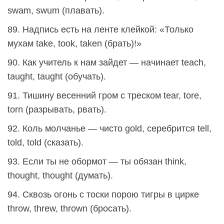
swam, swum (плавать).
89. Надпись есть на ленте клейкой: «Только
мухам take, took, taken (брать)!»
90. Как учитель к нам зайдет — начинает teach,
taught, taught (обучать).
91. Тишину весенний гром с треском tear, tore,
torn (разрывать, рвать).
92. Коль молчанье — чисто gold, серебрится tell,
told, told (сказать).
93. Если ты не обормот — ты обязан think,
thought, thought (думать).
94. Сквозь огонь с тоски порою тигры в цирке
throw, threw, thrown (бросать).