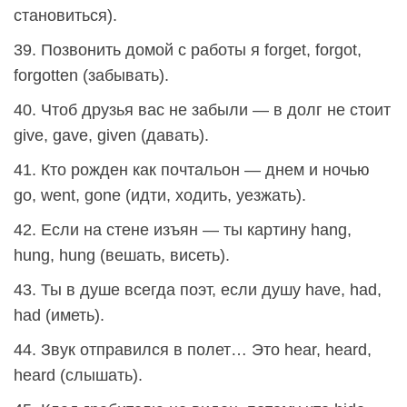
становиться).
39. Позвонить домой с работы я forget, forgot,
forgotten (забывать).
40. Чтоб друзья вас не забыли — в долг не стоит
give, gave, given (давать).
41. Кто рожден как почтальон — днем и ночью
go, went, gone (идти, ходить, уезжать).
42. Если на стене изъян — ты картину hang,
hung, hung (вешать, висеть).
43. Ты в душе всегда поэт, если душу have, had,
had (иметь).
44. Звук отправился в полет… Это hear, heard,
heard (слышать).