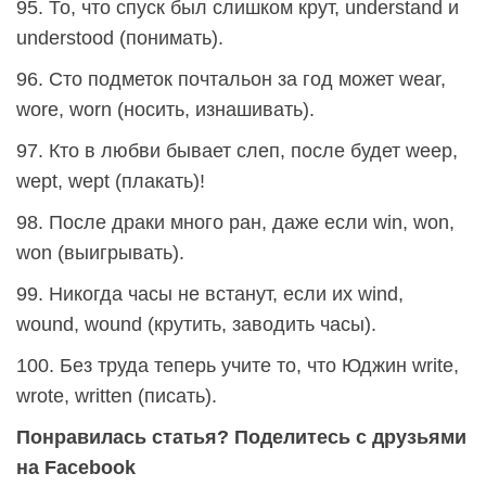
95. То, что спуск был слишком крут, understand и
understood (понимать).
96. Сто подметок почтальон за год может wear,
wore, worn (носить, изнашивать).
97. Кто в любви бывает слеп, после будет weep,
wept, wept (плакать)!
98. После драки много ран, даже если win, won,
won (выигрывать).
99. Никогда часы не встанут, если их wind,
wound, wound (крутить, заводить часы).
100. Без труда теперь учите то, что Юджин write,
wrote, written (писать).
Понравилась статья? Поделитесь с друзьями
на Facebook