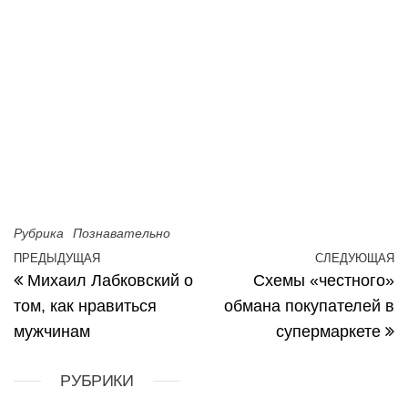
Рубрика
Познавательно
Навигация по записям
ПРЕДЫДУЩАЯ
СЛЕДУЮЩАЯ
Предыдущая запись
С
Михаил Лабковский о
Схемы «честного»
том, как нравиться
обмана покупателей в
мужчинам
супермаркете
РУБРИКИ