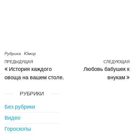
Рубрика
Юмор
Навигация по записям
ПРЕДЫДУЩАЯ
СЛЕДУЮЩАЯ
Предыдущая запись
С
История каждого
Любовь бабушек к
овоща на вашем столе.
внукам
РУБРИКИ
Без рубрики
Видео
Гороскопы