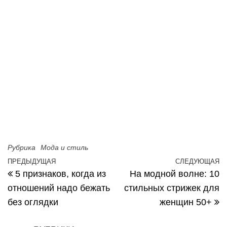
Рубрика
Мода и стиль
Навигация по записям
ПРЕДЫДУЩАЯ
СЛЕДУЮЩАЯ
Предыдущая запись
С
5 признаков, когда из
На модной волне: 10
отношений надо бежать
стильных стрижек для
без оглядки
женщин 50+