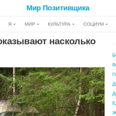
Мир Позитивщика
Я
МИР
КУЛЬТУРА
СОЦИУМ
показывают насколько
Б
В
Г
Д
Д
Е
Ж