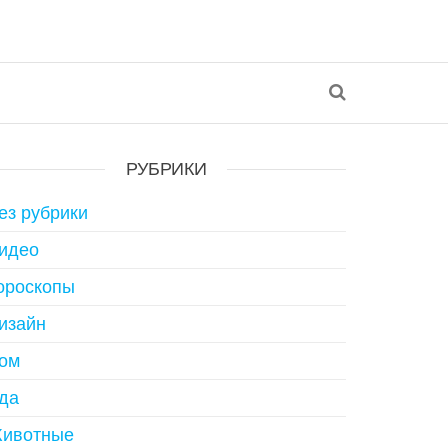
РУБРИКИ
ез рубрики
идео
ороскопы
изайн
ом
да
ивотные