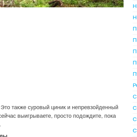
Н
Н
П
П
П
П
П
Р
С
. Это также суровый циник и непревзойденный
С
сейчас выигрываете, просто подождите, пока
С
.
С
нды