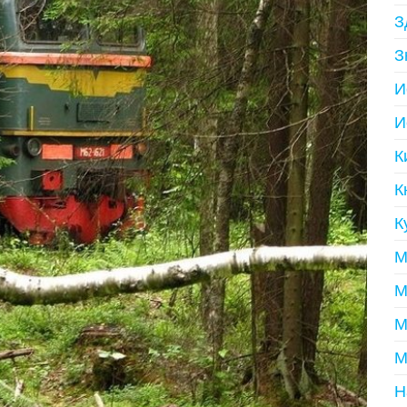
З
З
И
И
К
К
К
М
М
М
М
Н