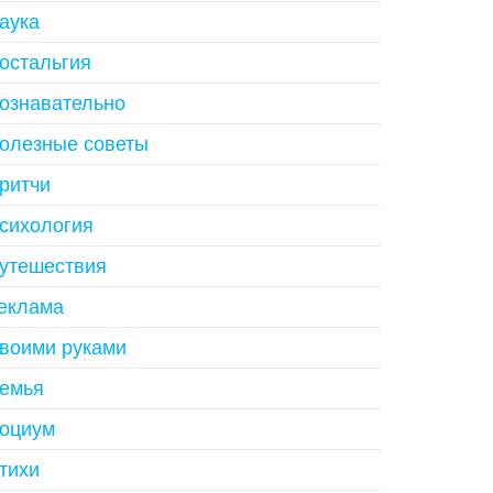
аука
остальгия
ознавательно
олезные советы
ритчи
сихология
утешествия
еклама
воими руками
емья
оциум
тихи