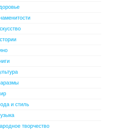
доровье
наменитости
скусство
стории
ино
ниги
ультура
аразмы
ир
ода и стиль
узыка
ародное творчество