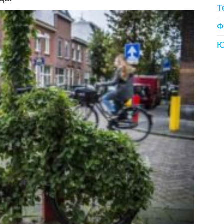
Т
Ф
Ю