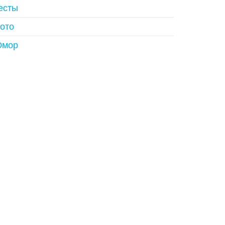
есты
ото
мор