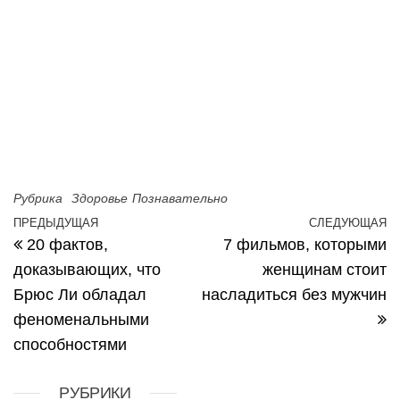
Рубрика
Здоровье
Познавательно
Навигация по записям
ПРЕДЫДУЩАЯ
СЛЕДУЮЩАЯ
Предыдущая запись
С
20 фактов,
7 фильмов, которыми
доказывающих, что
женщинам стоит
Брюс Ли обладал
насладиться без мужчин
феноменальными
способностями
РУБРИКИ