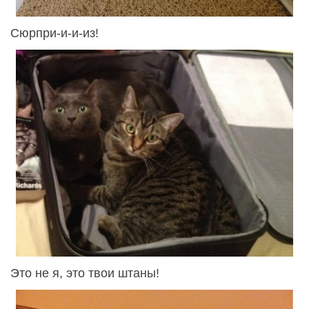
Сюрпри-и-и-из!
Это не я, это твои штаны!