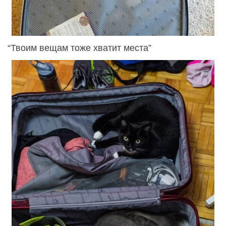
“Твоим вещам тоже хватит места”