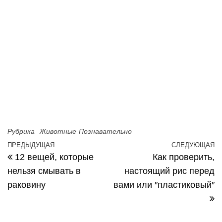
Рубрика
Животные
Познавательно
Навигация по записям
ПРЕДЫДУЩАЯ
СЛЕДУЮЩАЯ
Предыдущая запись
С
12 вещей, которые
Как проверить,
нельзя смывать в
настоящий рис перед
раковину
вами или ″пластиковый″