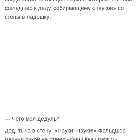
фельдшер к деду, собирающему «пауков» со
стены в ладошку:
— Чего мол дедуль?
Дед, тыча в стену: «Пауки! Пауки!» Фельдшер
махнул рукой на стену: «Кыш! Кыш пауки!»