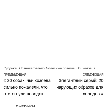
Рубрика
Познавательно
Полезные советы
Психология
Навигация по записям
ПРЕДЫДУЩАЯ
СЛЕДУЮЩАЯ
Предыдущая запись
С
30 собак, чьи хозяева
Элегантный серый: 20
сильно пожалели, что
чарующих образов для
отстегнули поводок
холодов
РУБРИКИ