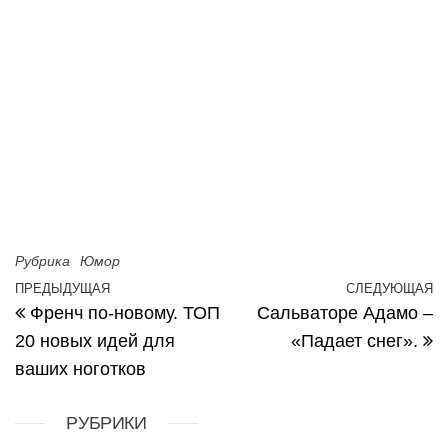
Рубрика
Юмор
Навигация по записям
ПРЕДЫДУЩАЯ
СЛЕДУЮЩАЯ
Предыдущая запись
С
Френч по-новому. ТОП
Сальваторе Адамо –
20 новых идей для
«Падает снег».
ваших ноготков
РУБРИКИ