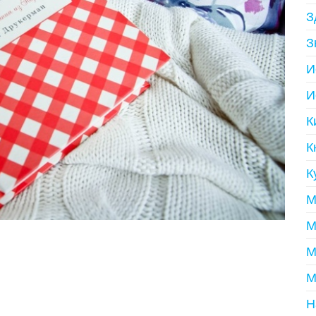
З
З
И
И
К
К
К
М
М
М
М
Н