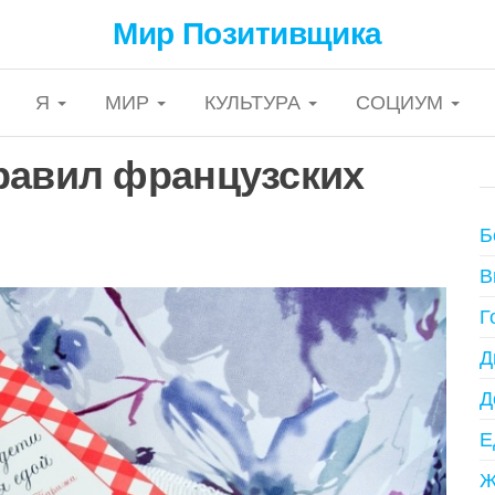
Мир Позитивщика
Я
МИР
КУЛЬТУРА
СОЦИУМ
равил французских
Б
В
Г
Д
Д
Е
Ж