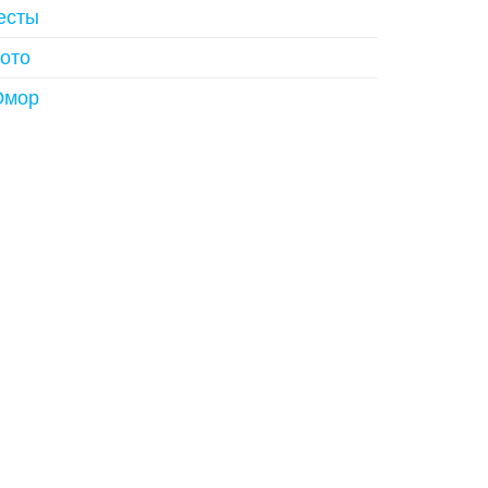
есты
ото
мор