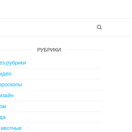
РУБРИКИ
ез рубрики
идео
ороскопы
изайн
ом
да
ивотные