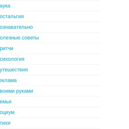
аука
остальгия
ознавательно
олезные советы
ритчи
сихология
утешествия
еклама
воими руками
емья
оциум
тихи