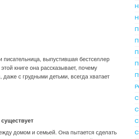
Н
Н
П
П
П
и писательница, выпустившая бестселлер
П
этой книге она рассказывает, почему
П
, даже с грудными детьми, всегда хватает
Р
С
С
 существует
С
ежду домом и семьей. Она пытается сделать
С