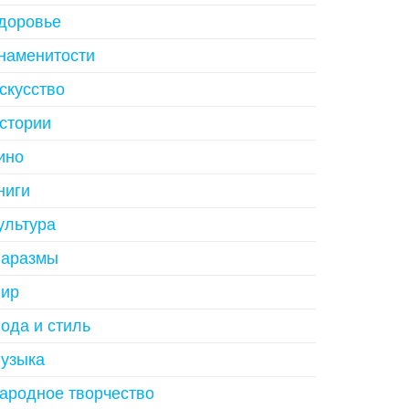
доровье
наменитости
скусство
стории
ино
ниги
ультура
аразмы
ир
ода и стиль
узыка
ародное творчество