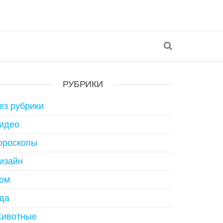
РУБРИКИ
ез рубрики
идео
ороскопы
изайн
ом
да
ивотные