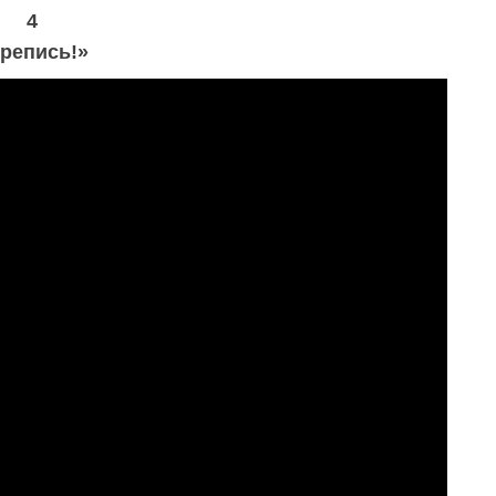
4
репись!»