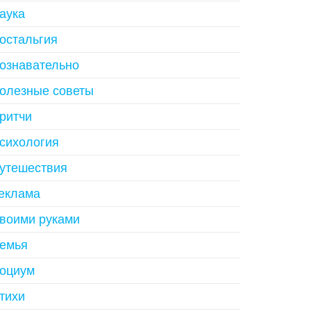
аука
остальгия
ознавательно
олезные советы
ритчи
сихология
утешествия
еклама
воими руками
емья
оциум
тихи