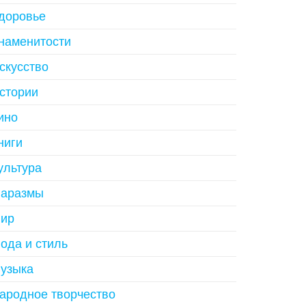
доровье
наменитости
скусство
стории
ино
ниги
ультура
аразмы
ир
ода и стиль
узыка
ародное творчество