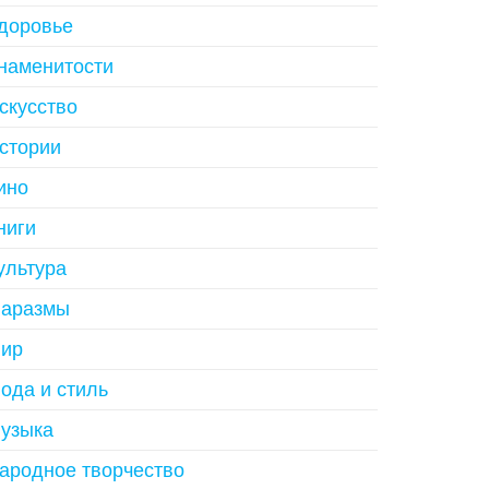
доровье
наменитости
скусство
стории
ино
ниги
ультура
аразмы
ир
ода и стиль
узыка
ародное творчество