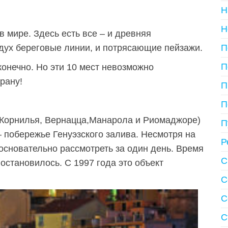
Н
Н
в мире. Здесь есть все – и древняя
П
 дух береговые линии, и потрясающие пейзажи.
П
онечно. Но эти 10 мест невозможно
рану!
П
П
 Корнилья, Вернацца,Манарола и Риомаджоре)
П
 побережье Генуэзского залива. Несмотря на
Р
сновательно рассмотреть за один день. Время
С
остановилось. С 1997 года это объект
С
С
С