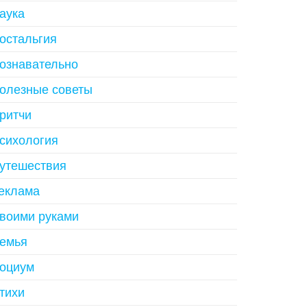
аука
остальгия
ознавательно
олезные советы
ритчи
сихология
утешествия
еклама
воими руками
емья
оциум
тихи