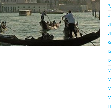
З
З
И
И
К
К
К
М
М
М
М
Н