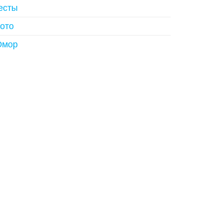
есты
ото
мор