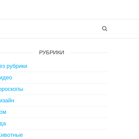
РУБРИКИ
ез рубрики
идео
ороскопы
изайн
ом
да
ивотные