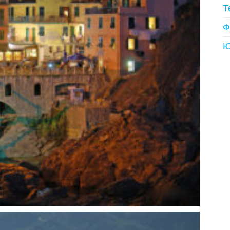
Т
Ф
Ю