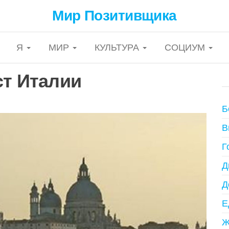
Мир Позитивщика
Я
МИР
КУЛЬТУРА
СОЦИУМ
ст Италии
Б
В
Г
Д
Д
Е
Ж